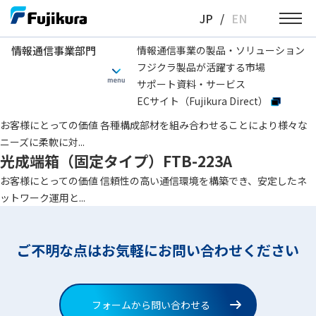
Skip
JP
/
EN
to
content
情報通信事業部門
情報通信事業の製品・ソリューション
フジクラ製品が活躍する市場
情報通信事業部門
アダプタタイプ
SC
サポート資料・サービス
ECサイト（Fujikura Direct）
光成端箱（スライドタイプ）FTB-235
お客様にとっての価値 各種構成部材を組み合わせることにより様々な
ニーズに柔軟に対...
光成端箱（固定タイプ）FTB-223A
お客様にとっての価値 信頼性の高い通信環境を構築でき、安定したネ
ットワーク運用と...
ご不明な点はお気軽にお問い合わせください
フォームから問い合わせる