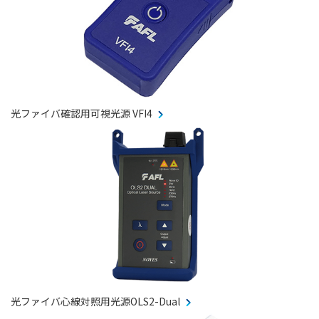
光ファイバ確認用可視光源 VFI4
光ファイバ心線対照用光源OLS2-Dual