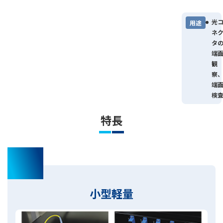
光
用途
ネ
タ
端
観
察
端
検
特長
01
小型軽量