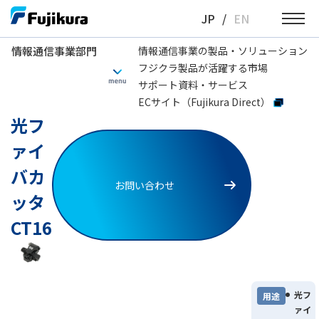
Skip
JP
/
EN
to
content
情報通信事業部門
情報通信事業の製品・ソリューション
フジクラ製品が活躍する市場
情報通信事業部門
光ファイバ融着接続機
通信工事用
光ファイバカッタCT
サポート資料・サービス
ECサイト（Fujikura Direct）
光フ
ァイ
バカ
お問い合わせ
ッタ
CT16
光フ
用途
ァイ