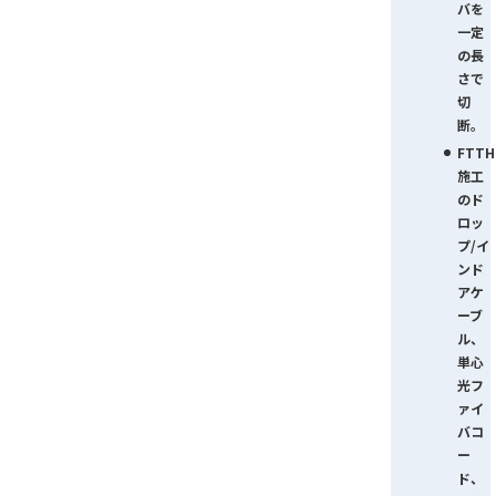
バを
一定
の長
さで
切
断。
FTTH
施工
のド
ロッ
プ/イ
ンド
アケ
ーブ
ル、
単心
光フ
ァイ
バコ
ー
ド、