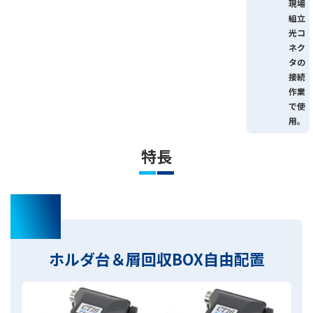
現場
組立
光コ
ネク
タの
接続
作業
で使
用。
特長
01
ホルダ台＆屑回収BOX自由配置