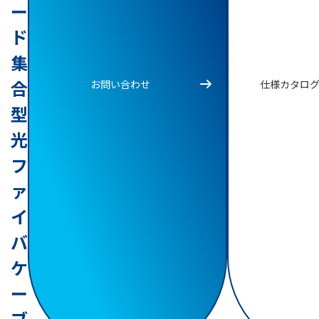
ー
ド
集
合
お問い合わせ
仕様カタロ
型
光
フ
ァ
イ
バ
ケ
ー
ブ