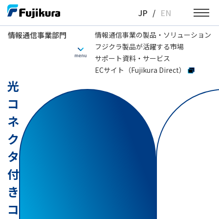
Skip
JP
/
EN
to
content
情報通信事業部門
情報通信事業の製品・ソリューション
フジクラ製品が活躍する市場
情報通信事業部門
光コネクタ付きコード・ケーブル製品群
光コネクタ付き
サポート資料・サービス
ECサイト（Fujikura Direct）
光
コ
ネ
ク
タ
付
き
コ