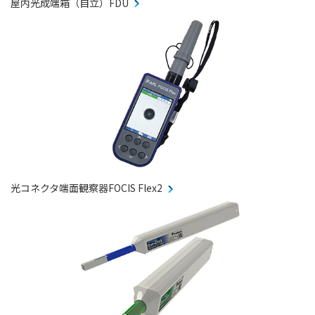
屋内光成端箱（自立）FDU
光コネクタ端面観察器FOCIS Flex2