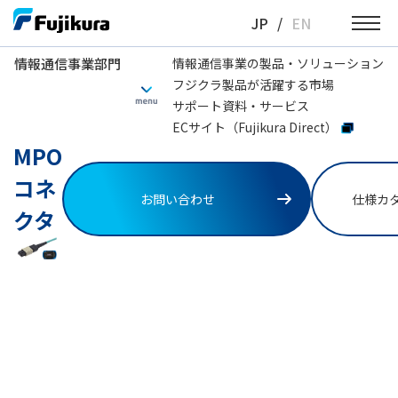
Skip
JP
/
EN
to
content
情報通信事業部門
情報通信事業の製品・ソリューション
フジクラ製品が活躍する市場
情報通信事業部門
多心光配線ソリューション・AFL製品
MPO ケーブリン
サポート資料・サービス
ECサイト（Fujikura Direct）
MPO
コネ
お問い合わせ
仕様カ
クタ