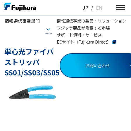
Skip
JP
/
EN
to
content
情報通信事業部門
情報通信事業の製品・ソリューション
フジクラ製品が活躍する市場
情報通信事業部門
光ファイバ融着接続機
通信工事用
単心光ファイバストリッ
サポート資料・サービス
ECサイト（Fujikura Direct）
単心光ファイバ
ストリッパ
お問い合わせ
SS01/SS03/SS05