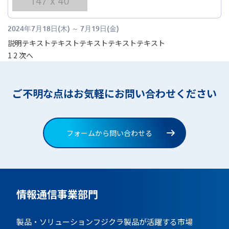
2024年7月18日(木)
～
7月19日(金)
説明テキストテキストテキストテキストテキスト
投
1
2
次へ
稿
の
ご不明な点はお気軽にお問い合わせください
ペ
ー
ジ
フォームから問い合わせる
送
り
情報通信事業部門
製品・ソリューション
フジクラ製品が活躍する市場