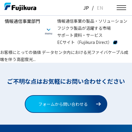
Skip
JP
/
EN
to
content
情報通信事業部門
情報通信事業の製品・ソリューション
フジクラ製品が活躍する市場
情報通信事業部門
最大融着心数
12心SWR：288
サポート資料・サービス
ECサイト（Fujikura Direct）
光成端箱（高密度型スライドタイプ）FTB-802
お客様にとっての価値 データセンタ内における光ファイバケーブル成
端を伴う高密度光...
ご不明な点はお気軽にお問い合わせください
フォームから問い合わせる