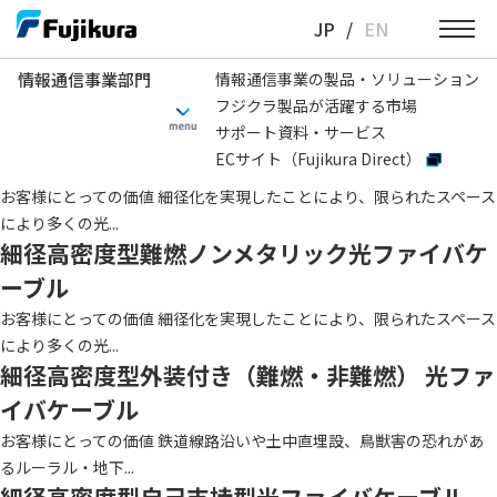
Skip
JP
/
EN
to
content
情報通信事業部門
情報通信事業の製品・ソリューション
フジクラ製品が活躍する市場
情報通信事業部門
ファイバ心数
24
サポート資料・サービス
ECサイト（Fujikura Direct）
細径高密度型 光ファイバケーブル
お客様にとっての価値 細径化を実現したことにより、限られたスペース
により多くの光...
細径高密度型難燃ノンメタリック光ファイバケ
ーブル
お客様にとっての価値 細径化を実現したことにより、限られたスペース
により多くの光...
細径高密度型外装付き（難燃・非難燃） 光ファ
イバケーブル
お客様にとっての価値 鉄道線路沿いや土中直埋設、鳥獣害の恐れがあ
るルーラル・地下...