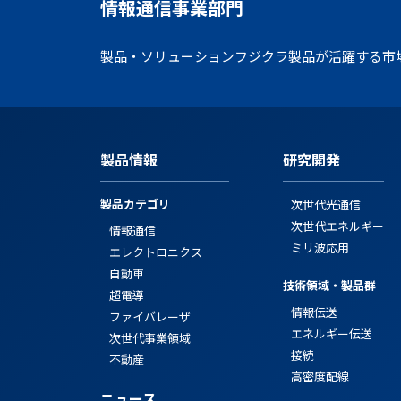
情報通信事業部門
製品・ソリューション
フジクラ製品が活躍する市
製品情報
研究開発
製品カテゴリ
次世代光通信
次世代エネルギー
情報通信
ミリ波応用
エレクトロニクス
自動車
技術領域・製品群
超電導
情報伝送
ファイバレーザ
エネルギー伝送
次世代事業領域
接続
不動産
高密度配線
ニュース