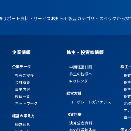
場
サポート資料・サービス
お知らせ
製品カテゴリ・スペックから探
企業情報
株主・投資家情報
企業データ
株主
中期経営計画
株主の皆様へ
社長ご挨拶
株式
IRカレンダー
会社概要
株主
事業内容
株主
経営方針
役員一覧
株式
コーポレートガバナンス
ネットワーク
定款
アナ
IR資料室
経営の考え方
電子
決算公表資料
経営理念
個人
有価証券報告書