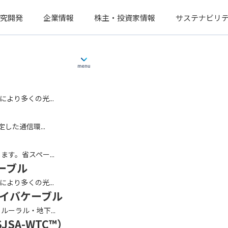
究開発
企業情報
株主・投資家情報
サステナビリ
より多くの光...
した通信環...
す。省スペー...
ーブル
より多くの光...
ァイバケーブル
ーラル・地下...
SA-WTC™）