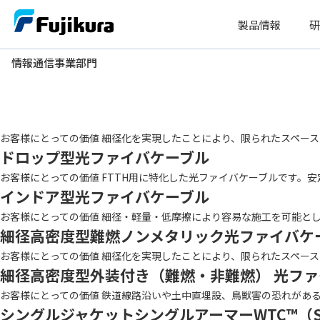
Skip
製品情報
研
to
content
情報通信事業部門
情報通信事業部門
難燃性
細径高密度型 光ファイバケーブル
お客様にとっての価値 細径化を実現したことにより、限られたスペースに
ドロップ型光ファイバケーブル
お客様にとっての価値 FTTH用に特化した光ファイバケーブルです。安定
インドア型光ファイバケーブル
お客様にとっての価値 細径・軽量・低摩擦により容易な施工を可能としま
細径高密度型難燃ノンメタリック光ファイバケ
お客様にとっての価値 細径化を実現したことにより、限られたスペースに
細径高密度型外装付き（難燃・非難燃） 光フ
お客様にとっての価値 鉄道線路沿いや土中直埋設、鳥獣害の恐れがあるル
シングルジャケットシングルアーマーWTC™（SJ