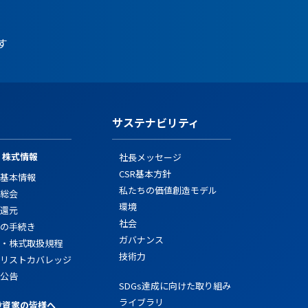
す
サステナビリティ
・株式情報
社長メッセージ
CSR基本方針
基本情報
私たちの価値創造モデル
総会
環境
還元
社会
の手続き
ガバナンス
・株式取扱規程
技術力
リストカバレッジ
公告
SDGs達成に向けた取り組み
ライブラリ
投資家の皆様へ