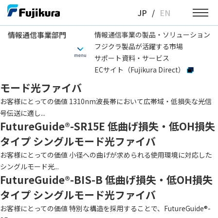
Skip
JP
/
EN
to
content
情報通信事業部門
情報通信事業の製品・ソリューション
フジクラ製品が活躍する市場
情報通信事業部門
ファイバタイプ(ITU-T)
G652.D
サポート資料・サービス
ECサイト（Fujikura Direct）
FutureGuide®-LWP 低OH損失タイプ シングル
モード光ファイバ
お客様にとっての価値 1310nm波長帯において広帯域・低損失な光信
号伝送に適し...
FutureGuide®-SR15E 低曲げ損失・低OH損失
タイプ シングルモード光ファイバ
お客様にとっての価値 小径への曲げが求められる使用環境に対応した
シングルモード光...
FutureGuide®-BIS-B 低曲げ損失・低OH損失
タイプ シングルモード光ファイバ
お客様にとっての価値 特別な構造を採用することで、FutureGuide®-