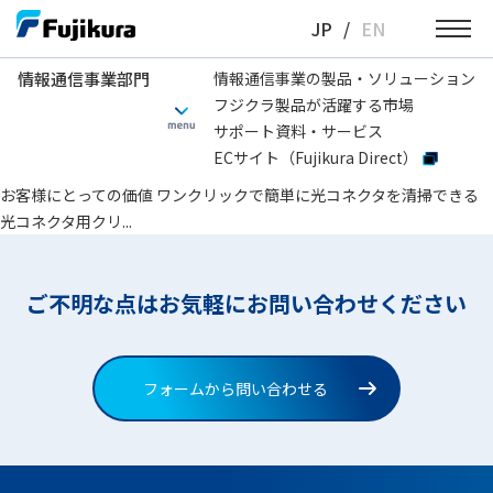
Skip
JP
/
EN
to
content
情報通信事業部門
情報通信事業の製品・ソリューション
フジクラ製品が活躍する市場
情報通信事業部門
その他のオプション
ロング
サポート資料・サービス
ECサイト（Fujikura Direct）
光コネクタ用クリーナOne-Click®シリーズ
お客様にとっての価値 ワンクリックで簡単に光コネクタを清掃できる
光コネクタ用クリ...
ご不明な点はお気軽にお問い合わせください
フォームから問い合わせる