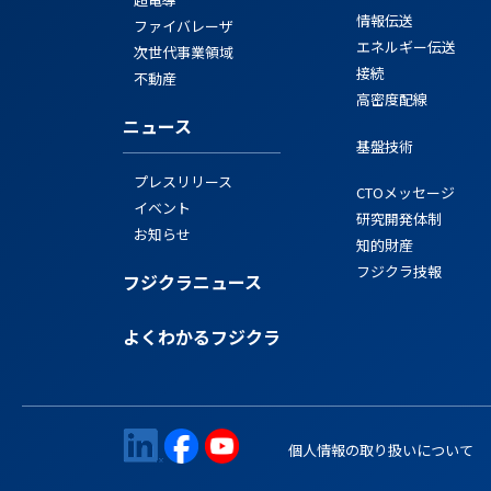
情報伝送
ファイバレーザ
エネルギー伝送
次世代事業領域
接続
不動産
高密度配線
ニュース
基盤技術
プレスリリース
CTOメッセージ
イベント
研究開発体制
お知らせ
知的財産
フジクラ技報
フジクラニュース
よくわかるフジクラ
個人情報の取り扱いについて