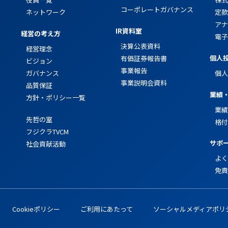
コーポレートガバナンス
ネットワーク
定款
アナ
IR資料室
経営の考え方
電子
決算公表資料
経営理念
個人
有価証券報告書
ビジョン
事業報告
ガバナンス
個人
事業説明会資料
品質保証
業績
方針・ポリシー一覧
業績
先哲の室
格付
フジクラTVCM
サポ
社会貢献活動
よく
免責
Cookieポリシー
ご利用にあたって
ソーシャルメディアポリ