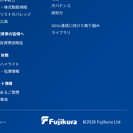
ガバナンス
・株式取扱規程
技術力
リストカバレッジ
公告
SDGs達成に向けた取り組み
ライブラリ
投資家の皆様へ
投資家説明会
・財務
ハイライト
・社債情報
ート情報
あるご質問
事項
©2026 Fujikura Ltd.
シー