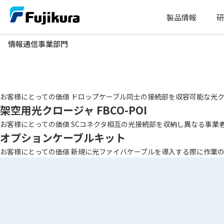
Skip
製品情報
研
to
content
情報通信事業部門
情報通信事業部門
設置場所
その他
架空用光クロージャ FBCO-DRP
お客様にとっての価値 ドロップケーブル同士の接続部を収容可能な光クロ
架空用光クロージャ FBCO-POI
お客様にとっての価値 SCコネクタ相互の光接続部を収納し異なる事業者間
オプションケーブルキット
お客様にとっての価値 新規に光ファイバケーブルを導入する際に作業の最