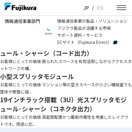
Skip
JP
/
EN
to
content
情報通信事業部門
情報通信事業の製品・ソリューション
フジクラ製品が活躍する市場
情報通信事業部門
種類
光スプリッタ製品
サポート資料・サービス
ECサイト（Fujikura Direct）
19インチラック搭載（3U）光スプリッタモジ
ュール・シャーシ（コード出力）
お客様にとっての価値 限られたスペースを有効活用しながらアクセスネ
ットワークの構...
小型スプリッタモジュール
お客様にとっての価値 マンション等の空きスペースが小さい機械室でも
筐体や壁面に設...
19インチラック搭載（3U）光スプリッタモジ
ュール･シャーシ（コネクタ出力）
お客様にとっての価値 高密度配置かつ着脱作業性を考慮したレイアウ
トです。用途に応...